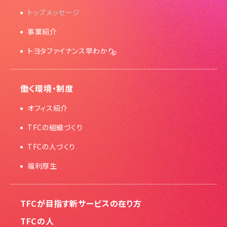
トップメッセージ
事業紹介
トヨタファイナンス
早わかり
働く環境・
制度
オフィス
紹介
TFCの組織
づくり
TFCの人
づくり
福利厚生
TFCが目指す
新サービスの
在り方
TFCの人